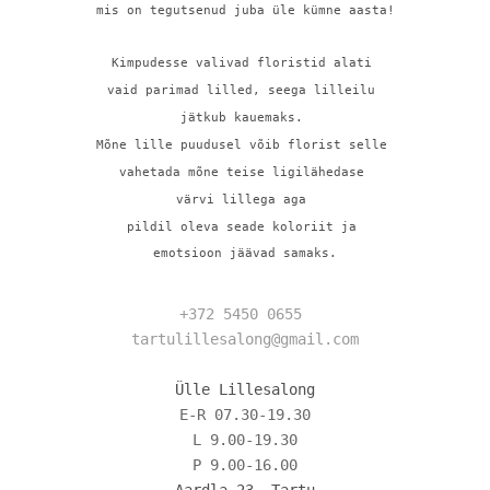
mis on tegutsenud juba üle kümne aasta!
Kimpudesse valivad floristid alati 
vaid parimad lilled, 
seega lilleilu 
jätkub kauemaks. 
Mõne lille puudusel võib florist selle 
vahetada mõne 
teise ligilähedase 
värvi lillega aga 
pildil oleva seade koloriit ja 
emotsioon jäävad samaks.
+372 5450 0655
tartulillesalong@gmail.com
Ülle Lillesalong
E-R 07.30-19.30
L 9.00-19.30