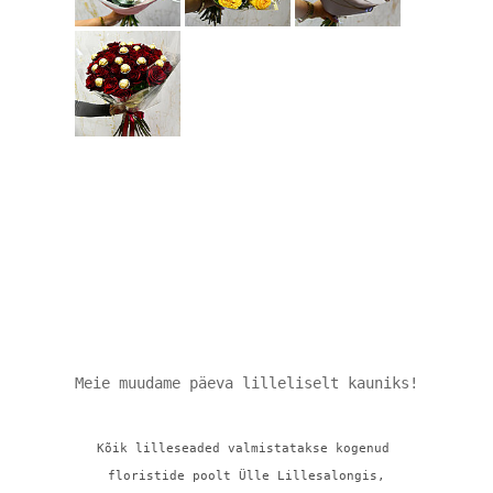
Meie muudame päeva lilleliselt kauniks!
Kõik lilleseaded valmistatakse kogenud 
floristide poolt Ülle Lillesalongis,