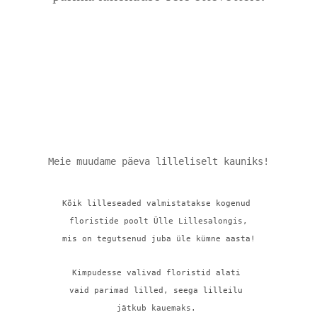
Meie muudame päeva lilleliselt kauniks!
Kõik lilleseaded valmistatakse kogenud 
floristide poolt Ülle Lillesalongis,
mis on tegutsenud juba üle kümne aasta!
Kimpudesse valivad floristid alati 
vaid parimad lilled, 
seega lilleilu 
jätkub kauemaks. 