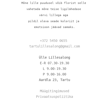
Mõne lille puudusel võib florist selle 
vahetada mõne 
teise ligilähedase 
värvi lillega aga 
pildil oleva seade koloriit ja 
emotsioon jäävad samaks.
+372 5450 0655
tartulillesalong@gmail.com
Ülle Lillesalong
E-R 07.30-19.30
L 9.00-19.30
Aardla 23, Tartu
Müügitingimused
Privaatsuspoliitika