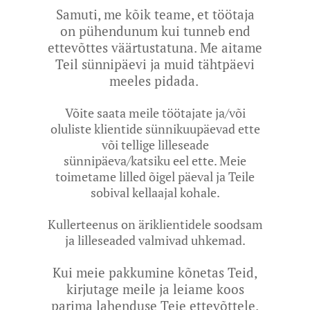
Samuti, me kõik teame, et töötaja
on pühendunum kui tunneb end
ettevõttes väärtustatuna. Me aitame
Teil sünnipäevi ja muid tähtpäevi
meeles pidada.
Võite saata meile töötajate ja/või
oluliste klientide sünnikuupäevad ette
või tellige lilleseade
sünnipäeva/katsiku eel ette. Meie
toimetame lilled õigel päeval ja Teile
sobival kellaajal kohale.
Kullerteenus on äriklientidele soodsam
ja lilleseaded valmivad uhkemad.
Kui meie pakkumine kõnetas Teid,
kirjutage meile ja leiame koos
parima lahenduse Teie ettevõttele.